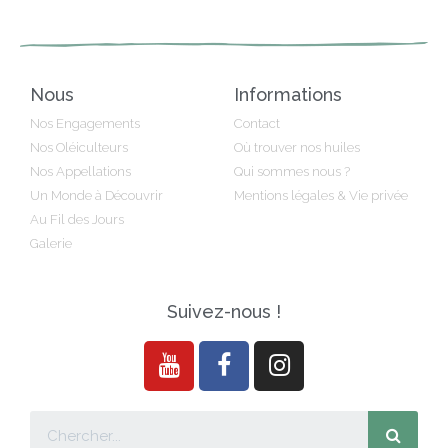
Nous
Informations
Nos Engagements
Contact
Nos Oléiculteurs
Où trouver nos huiles
Nos Appellations
Qui sommes nous ?
Un Monde à Découvrir
Mentions légales & Vie privée
Au Fil des Jours
Galerie
Suivez-nous !