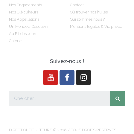
Nos Engagements
Contact
Nos Oléiculteurs
Où trouver nos huiles
Nos Appellations
Qui sommes nous ?
Un Monde à Découvrir
Mentions légales & Vie privée
Au Fil des Jours
Galerie
Suivez-nous !
DIRECT OLEICULTEURS © 2018 / TOUS DROITS RÉSERVÉS