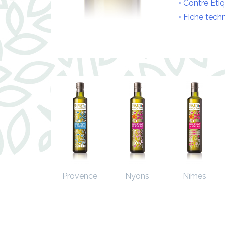
• Contre Et
•
Fiche tech
Provence
Nyons
Nîmes