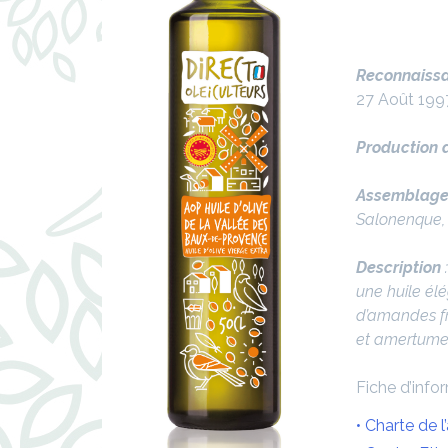
Reconnaissa
27 Août 199
Production a
Assemblage à
Salonenque, 
Description
une huile élé
d’amandes fr
et amertume 
Fiche d’info
• Charte de l