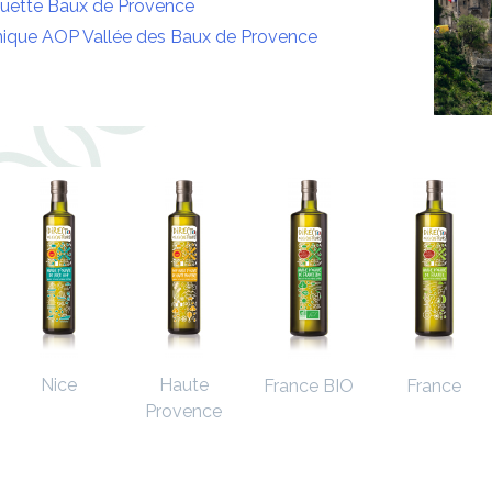
iquette Baux de Provence
nique AOP Vallée des Baux de Provence
Nice
Haute
France BIO
France
Provence