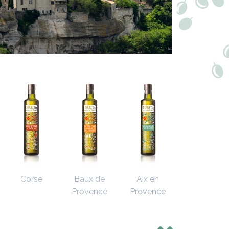
Corse
Baux de
Aix en
Provence
Provence