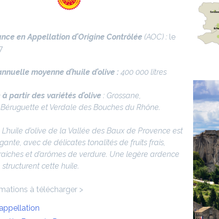
nce en Appellation d’Origine Contrôlée
(AOC) :
le
7
nnuelle moyenne d’huile d’olive :
400 000 litres
 partir des variétés d’olive
:
Grossane,
Béruguette et Verdale des Bouches du Rhône.
:
L’huile d’olive de la Vallée des Baux de Provence est
gante, avec de délicates tonalités de fruits frais,
aiches et d’arômes de verdure. Une legère ardence
structurent cette huile
.
rmations à télécharger >
’appellation